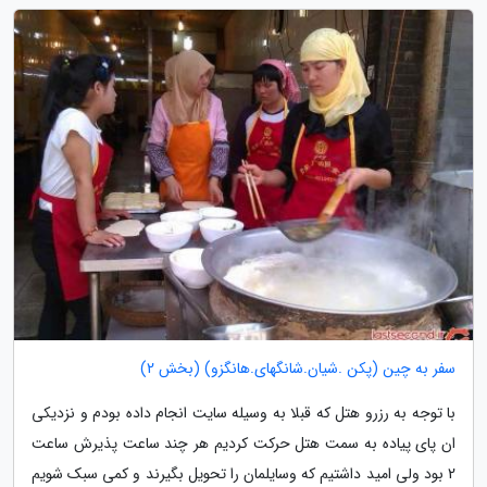
سفر به چین (پکن .شیان.شانگهای.هانگزو) (بخش 2)
با توجه به رزرو هتل که قبلا به وسیله سایت انجام داده بودم و نزدیکی
ان پای پیاده به سمت هتل حرکت کردیم هر چند ساعت پذیرش ساعت
2 بود ولی امید داشتیم که وسایلمان را تحویل بگیرند و کمی سبک شویم