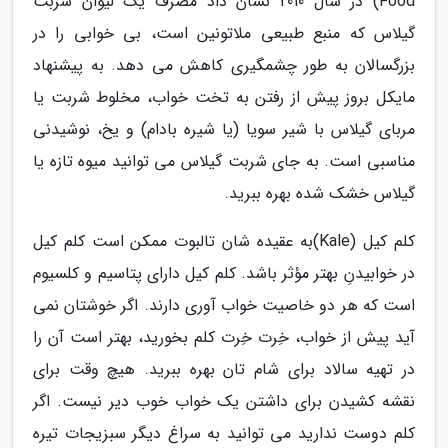
Food) در سال 2010 نشان داد مصرف یک لیوان شربت
گیلاس که منبع طبیعی ملاتونین است، بی خوابی را در
بزرگسالان به طور چشمگیری کاهش می دهد. به پیشنهاد
مایکل بروز پیش از رفتن به تخت خواب، مخلوط شربت یا
مربای گیلاس با شیر سویا (یا شیره بادام) و یخ، نوشیدنی
مناسبی است. به جای شربت گیلاس می توانید میوه تازه یا
گیلاس خشک شده بهره ببرید.
کلم کیل (Kale)به عقیده شان تالبوت ممکن است کلم کیل
در خوابیدنِ بهتر مؤثر باشد. کلم کیل دارای پتاسیم و کلسیوم
است که هر دو خاصیت خواب آوری دارند. اگر خوشتان نمی
آید پیش از خواب، خِرت خِرت کلم بخورید، بهتر است آن را
در تهیه سالاد برای شام تان بهره ببرید. هیچ وقت برای
نقشه کشیدن برای داشتن یک خواب خوب دیر نیست. اگر
کلم دوست ندارید می توانید به سراغ دیگر سبزیجات تیره