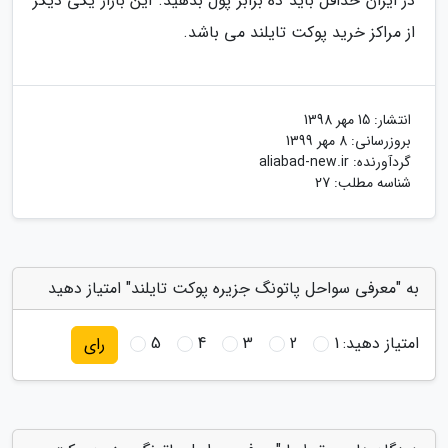
در ایران حداقل باید ده برابر پول بدهید. این بازار یکی دیگر
از مراکز خرید پوکت تایلند می باشد.
انتشار:
15 مهر 1398
بروزرسانی:
8 مهر 1399
گردآورنده:
aliabad-new.ir
شناسه مطلب: 27
به "معرفی سواحل پاتونگ جزیره پوکت تایلند" امتیاز دهید
امتیاز دهید:
1
2
3
4
5
رای