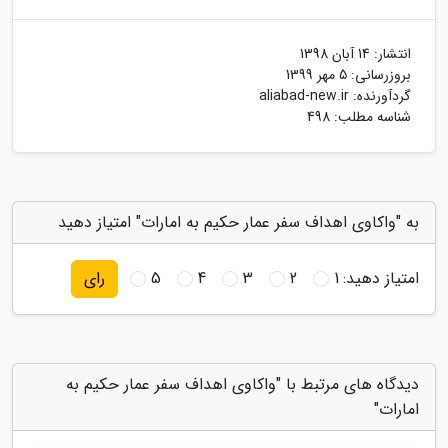
انتشار:
14 آبان 1398
بروزرسانی:
5 مهر 1399
گردآورنده:
aliabad-new.ir
شناسه مطلب: 498
به "واکاوی اهداف سفر عمار حکیم به امارات" امتیاز دهید
امتیاز دهید:
1
2
3
4
5
رای
دیدگاه های مرتبط با "واکاوی اهداف سفر عمار حکیم به
امارات"