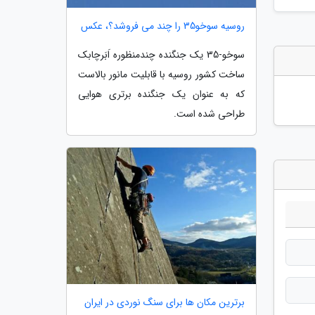
روسیه سوخو35 را چند می فروشد؟، عکس
سوخو-35 یک جنگنده چندمنظوره اَبَرچابک
ساخت کشور روسیه با قابلیت مانور بالاست
که به عنوان یک جنگنده برتری هوایی
طراحی شده است.
برترین مکان ها برای سنگ نوردی در ایران