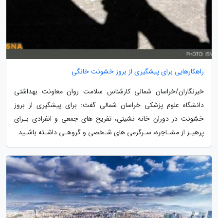
راهکارهایی برای پیشگیری از بروز خشونت خانگی
خبرنگاران/خراسان شمالی کارشناس سلامت روان معاونت بهداشتی
دانشگاه علوم پزشکی خراسان شمالی گفت: برای پیشگیری از بروز
خشونت در دوران خانه نشینی، تفریح های جمعی و انفرادی بـرای
پرهیـز از مشـاجره، سـرگرمی های شـخصی و گروهـی داشـته باشـید.