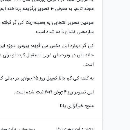
مجله تایم، به معرفی 10 تصویر برگزیده پرداخته ایم.
سازدهنی نشان داده شده است.
کی گر درباره این عکس می گوید: پیرمردِ سوژه این
خانه اش در ویرجینای غربی استقبال کرد، او برای
است.
به گفته کی گر، دانا کمپبل روز 25 جولای در حالی که خانواده اش در کنارش بودند، در 94 سالگی از جهان رفت.
این تصویر روز 4 ژوئن 2021 ثبت شده است.
منبع: خبرگزاری پانا
انتشار:
8 اردیبهشت 1401
بروزرسانی:
8 اردیبهشت 1401