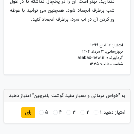
نگذارید. بهتر است آن را در یخچال گذاشته تا در طول
شب برطرف انجماد شود. همچنین می توانید با غوطه
ور کردن آن در آب سرد، برطرف انجماد کنید.
انتشار:
12 آبان 1399
بروزرسانی:
3 مرداد 1404
گردآورنده:
aliabad-new.ir
شناسه مطلب: 1335
به "خواص درمانی و بسیار مفید گوشت بلدرچین" امتیاز دهید
امتیاز دهید:
1
2
3
4
5
رای