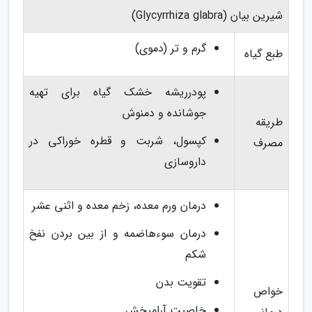
شیرین بیان (Glycyrrhiza glabra)
گرم و تر (دموی)
طبع گیاه
پودرریشه خشک گیاه برای تهیه
جوشانده و دمنوش
طریقه
کپسول، شربت و قطره خوراکی در
مصرف
داروسازی
درمان ورم معده، زخم معده و اثنی عشر
درمان سوءهاضمه و از بین بردن نفخ
شکم
تقویت بدن
خواص
خاصیت آرامبخش