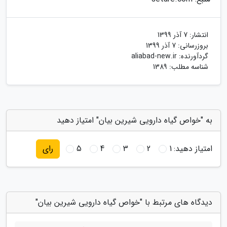
انتشار:
7 آذر 1399
بروزرسانی:
7 آذر 1399
گردآورنده:
aliabad-new.ir
شناسه مطلب: 1389
به "خواص گیاه دارویی شیرین بیان" امتیاز دهید
امتیاز دهید:
1
2
3
4
5
رای
دیدگاه های مرتبط با "خواص گیاه دارویی شیرین بیان"