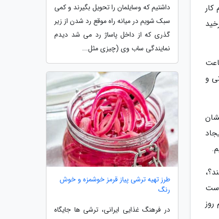
کار
داشتیم که وسایلمان را تحویل بگیرند و کمی
سبک شویم در میانه راه موقع رد شدن از زیر
خید
گذری که از داخل پاساژ رد می شد دیدم
نمایندگی ساب وی (چیزی مثل...
سیب و درد شده، اول باید به مفصل استراحت بدهد، گفت: در 24 تا 48 ساعت
کی و
فشان
جاد
م.
د؟،
طرز تهیه ترشی پیاز قرمز خوشمزه و خوش
دست
رنگ
روز
در فرهنگ غذایی ایرانی، ترشی ها جایگاه