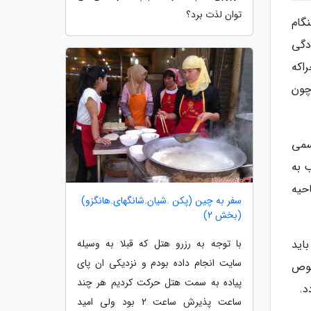
توان لذت برد؟
گام
دگی
اکه
چون
سمی
 به
حیه
سفر به چین (پکن .شیان.شانگهای.هانگزو)
(بخش 2)
اید
با توجه به رزرو هتل که قبلا به وسیله
سایت انجام داده بودم و نزدیکی ان پای
صوص
پیاده به سمت هتل حرکت کردیم هر چند
د.
ساعت پذیرش ساعت 2 بود ولی امید