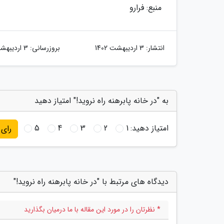
منبع: فرارو
انتشار:
3 اردیبهشت 1402
بروزرسانی:
3 اردیبهشت 1402
به "در خانه پابرهنه راه نروید!" امتیاز دهید
امتیاز دهید:
1
2
3
4
5
رای
دیدگاه های مرتبط با "در خانه پابرهنه راه نروید!"
* نظرتان را در مورد این مقاله با ما درمیان بگذارید